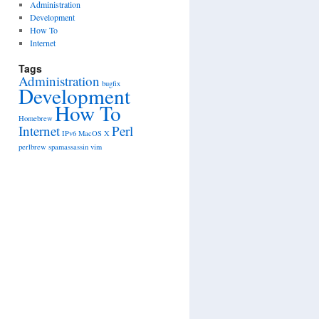
Administration
Development
How To
Internet
Tags
Administration
bugfix
Development
How To
Homebrew
Internet
Perl
IPv6
MacOS X
perlbrew
spamassassin
vim
s
ew