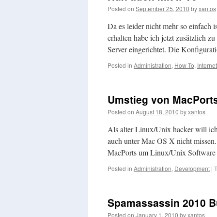
Posted on
September 25, 2010
by
xantos
Da es leider nicht mehr so einfach 
erhalten habe ich jetzt zusätzlich 
Server eingerichtet. Die Konfigura
Posted in
Administration
,
How To
,
Internet
Umstieg von MacPort
Posted on
August 18, 2010
by
xantos
Als alter Linux/Unix hacker will ic
auch unter Mac OS X nicht missen.
MacPorts um Linux/Unix Software
Posted in
Administration
,
Development
|
Spamassassin 2010 B
Posted on
January 1, 2010
by
xantos