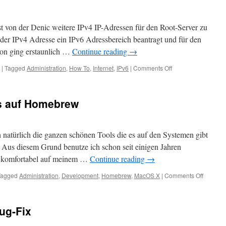
ist von der Denic weitere IPv4 IP-Adressen für den Root-Server zu
zu der IPv4 Adresse ein IPv6 Adressbereich beantragt und für den
tion ging erstaunlich …
Continue reading
→
on
|
Tagged
Administration
,
How To
,
Internet
,
IPv6
|
Comments Off
Nun
auch
mit
s auf Homebrew
IPv6
h natürlich die ganzen schönen Tools die es auf den Systemen gibt
 Aus diesem Grund benutze ich schon seit einigen Jahren
 komfortabel auf meinem …
Continue reading
→
on
Tagged
Administration
,
Development
,
Homebrew
,
MacOS X
|
Comments Off
Umstieg
von
MacPort
ug-Fix
auf
Homebr