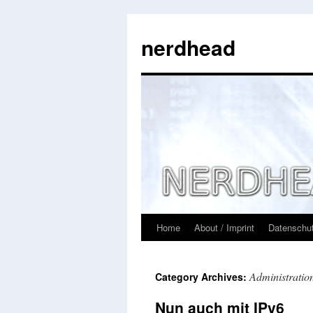
Skip
to
nerdhead
content
Home
About / Imprint
Datenschut
Administratio
Category Archives:
Nun auch mit IPv6